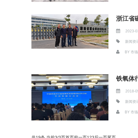
浙江省
2023-0
新闻资
BY
市场
铁氧体
2018-0
新闻资
BY
市场
共19条 当前3/3页
首页
前一页
1
2
3
后一页
尾页