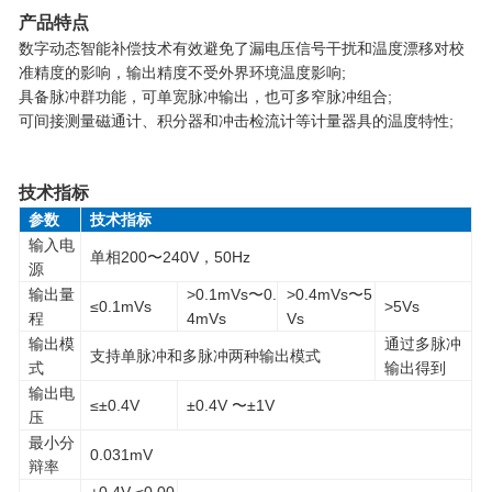
产品特点
数字动态智能补偿技术有效避免了漏电压信号干扰和温度漂移对校
准精度的影响，输出精度不受外界环境温度影响;
具备脉冲群功能，可单宽脉冲输出，也可多窄脉冲组合;
可间接测量磁通计、积分器和冲击检流计等计量器具的温度特性;
技术指标
参数
技术指标
输入电
单相200〜240V，50Hz
源
输出量
>0.1mVs〜0.
>0.4mVs〜5
≤0.1mVs
>5Vs
程
4mVs
Vs
输出模
通过多脉冲
支持单脉冲和多脉冲两种输出模式
式
输出得到
输出电
≤±0.4V
±0.4V 〜±1V
压
最小分
0.031mV
辩率