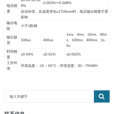
±0.4V ≤0.00
0.003%〜0.008%
电压精
8%
度
自动补偿，在温度变化≤1℃/6min时，电压输出精度不受
影响
输出电
小于1欧姆
阻
1ms、4ms、10ms、40m
输出脉
100us
400us
s、100ms、400ms、1s、
宽
5s
时间精
≤0.04%
≤0.01%
≤0.002%
度
工作环
环境温度：-15 ~ 50°C；环境湿度：30～75%RH
境